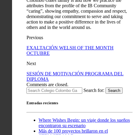
Colombo Gales family is and how we practice the
attributes from the profile of the IB Community
“caring”, showing empathy, compassion and respect,
demonstrating our commitment to serve and taking
action to make a positive difference in the lives of
others and in the world around us.
Previous
EXALTACIÓN WELSH OF THE MONTH
OCTUBRE
Next
SESIÓN DE MOTIVACIÓN PROGRAMA DEL
DIPLOMA
Comments are closed.
Search for:
Search
Entradas recientes
Where Wishes Begin: un viaje donde los sueños
encontraron su escenario
Más de 100 proyectos brillaron en el