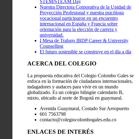
STEM/STEAM Day
Nuestra Directora Corporativa de la Unidad de
Proyección Profesional y nuestra psicóloga
vocacional participaron en un encuentro
internacional en España y Francia sobre
orientación para la elección de carrera y
universidad.
I Mesa de Trabajo IBDP Career & University
Counselling
El futuro sostenible se construye en el día a día
ACERCA DEL COLEGIO
La propuesta educativa del Colegio Colombo Gales se
enfoca en la formación de ciudadanos internacionales,
indagadores y audaces para vivir en un mundo
globalizado. Es un colegio bilingüe calendario B,
mixto, ubicado al norte de Bogotá en guaymaral.
Avenida Guaymaral, Costado Sur Aeropuerto
601 7563798
contacto@colegiocolombogales.edu.co
ENLACES DE INTERÉS