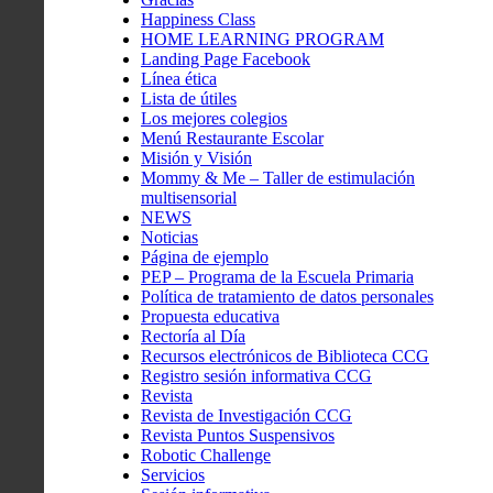
Happiness Class
HOME LEARNING PROGRAM
Landing Page Facebook
Línea ética
Lista de útiles
Los mejores colegios
Menú Restaurante Escolar
Misión y Visión
Mommy & Me – Taller de estimulación
multisensorial
NEWS
Noticias
Página de ejemplo
PEP – Programa de la Escuela Primaria
Política de tratamiento de datos personales
Propuesta educativa
Rectoría al Día
Recursos electrónicos de Biblioteca CCG
Registro sesión informativa CCG
Revista
Revista de Investigación CCG
Revista Puntos Suspensivos
Robotic Challenge
Servicios