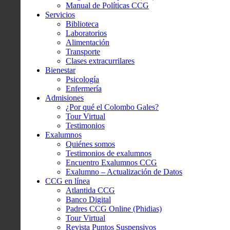
Manual de Políticas CCG
Servicios
Biblioteca
Laboratorios
Alimentación
Transporte
Clases extracurrilares
Bienestar
Psicología
Enfermería
Admisiones
¿Por qué el Colombo Gales?
Tour Virtual
Testimonios
Exalumnos
Quiénes somos
Testimonios de exalumnos
Encuentro Exalumnos CCG
Exalumno – Actualización de Datos
CCG en línea
Atlantida CCG
Banco Digital
Padres CCG Online (Phidias)
Tour Virtual
Revista Puntos Suspensivos