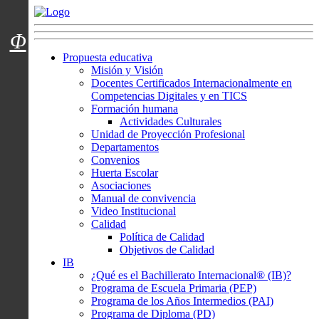
Menú usuarios
Φ
Propuesta educativa
Misión y Visión
Docentes Certificados Internacionalmente en
Competencias Digitales y en TICS
Formación humana
Actividades Culturales
Unidad de Proyección Profesional
Departamentos
Convenios
Huerta Escolar
Asociaciones
Manual de convivencia
Video Institucional
Calidad
Política de Calidad
Objetivos de Calidad
IB
¿Qué es el Bachillerato Internacional® (IB)?
Programa de Escuela Primaria (PEP)
Programa de los Años Intermedios (PAI)
Programa de Diploma (PD)