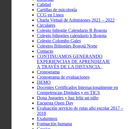
Calidad
Cartillas de psicología
CCG en Linea
Charla Virtual de Admisiones 2021 – 2022
Circulares
Colegio bilingüe Calendario B Bogota
Colegio bilingües calendario b Bogota
Colegio Colombo Gales
Colegios Bilingües Bogotá Norte
Contacto
CONTINUAMOS GENERANDO
EXPERIENCIAS DE APRENDIZAJE
A TRAVÉS DE LA DISTANCIA
Cronograma
Cronograma de evaluaciones
DEMO
Docentes Certificados Internacionalmente en
Competencias Digitales y en TICS
Dona Juguetes y haz feliz un niño
Encuesta Open Day
Evaluación servicio de rutas año escolar 2017 –
2018
Exalumnos
Formación humana
Gracias