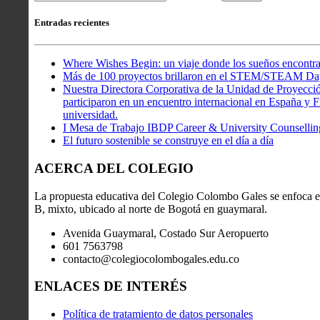
Entradas recientes
Where Wishes Begin: un viaje donde los sueños encontra
Más de 100 proyectos brillaron en el STEM/STEAM Da
Nuestra Directora Corporativa de la Unidad de Proyecció
participaron en un encuentro internacional en España y Fr
universidad.
I Mesa de Trabajo IBDP Career & University Counsellin
El futuro sostenible se construye en el día a día
ACERCA DEL COLEGIO
La propuesta educativa del Colegio Colombo Gales se enfoca en
B, mixto, ubicado al norte de Bogotá en guaymaral.
Avenida Guaymaral, Costado Sur Aeropuerto
601 7563798
contacto@colegiocolombogales.edu.co
ENLACES DE INTERÉS
Política de tratamiento de datos personales