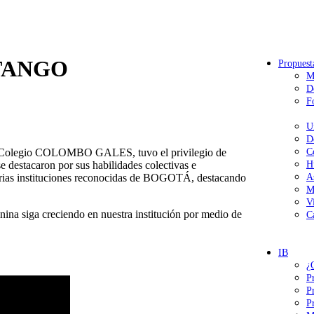
 TANGO
Propuest
M
D
F
U
D
tro Colegio COLOMBO GALES, tuvo el privilegio de
C
 destacaron por sus habilidades colectivas e
H
varias instituciones reconocidas de BOGOTÁ, destacando
A
M
V
ina siga creciendo en nuestra institución por medio de
C
IB
¿
P
P
P