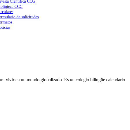
evista Científica CCG
iblioteca CCG
irculares
ormulario de solicitudes
ormatos
oticias
ra vivir en un mundo globalizado. Es un colegio bilingüe calendario