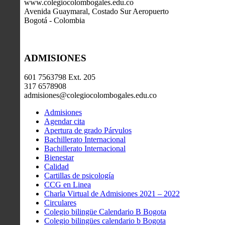
www.colegiocolombogales.edu.co
Avenida Guaymaral, Costado Sur Aeropuerto
Bogotá - Colombia
ADMISIONES
601 7563798 Ext. 205
317 6578908
admisiones@colegiocolombogales.edu.co
Admisiones
Agendar cita
Apertura de grado Párvulos
Bachillerato Internacional
Bachillerato Internacional
Bienestar
Calidad
Cartillas de psicología
CCG en Linea
Charla Virtual de Admisiones 2021 – 2022
Circulares
Colegio bilingüe Calendario B Bogota
Colegio bilingües calendario b Bogota