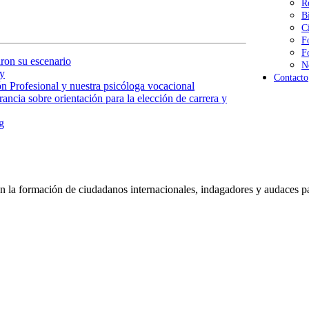
R
B
C
F
F
ron su escenario
N
y
Contacto
n Profesional y nuestra psicóloga vocacional
ancia sobre orientación para la elección de carrera y
g
 la formación de ciudadanos internacionales, indagadores y audaces pa