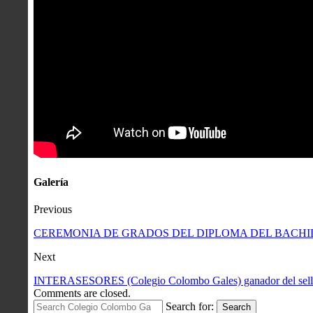
Galería
Previous
CEREMONIA DE GRADOS DEL DIPLOMA DEL BACH
Next
INTERASESORES (Colegio Colombo Gales) ganador del sello p
Comments are closed.
Search for:
Search