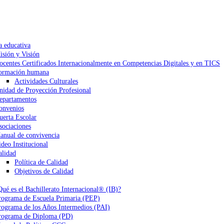
a educativa
isión y Visión
ocentes Certificados Internacionalmente en Competencias Digitales y en TICS
ormación humana
Actividades Culturales
nidad de Proyección Profesional
epartamentos
onvenios
uerta Escolar
sociaciones
anual de convivencia
ideo Institucional
alidad
Política de Calidad
Objetivos de Calidad
Qué es el Bachillerato Internacional® (IB)?
rograma de Escuela Primaria (PEP)
rograma de los Años Intermedios (PAI)
rograma de Diploma (PD)