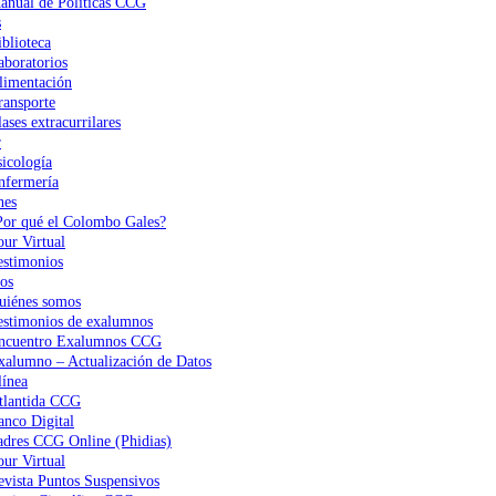
anual de Políticas CCG
s
iblioteca
aboratorios
limentación
ransporte
ases extracurrilares
r
sicología
nfermería
nes
Por qué el Colombo Gales?
our Virtual
estimonios
os
uiénes somos
estimonios de exalumnos
ncuentro Exalumnos CCG
xalumno – Actualización de Datos
ínea
tlantida CCG
anco Digital
adres CCG Online (Phidias)
our Virtual
evista Puntos Suspensivos