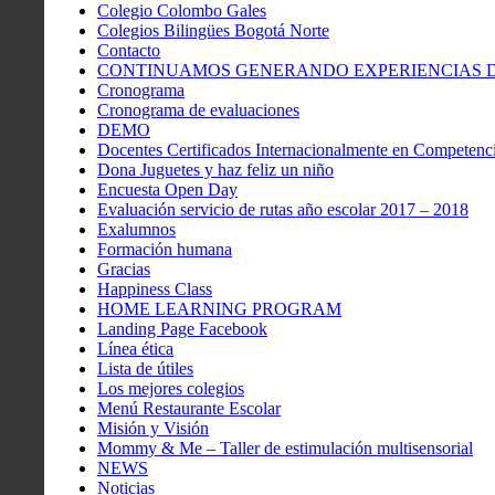
Colegio Colombo Gales
Colegios Bilingües Bogotá Norte
Contacto
CONTINUAMOS GENERANDO EXPERIENCIAS DE
Cronograma
Cronograma de evaluaciones
DEMO
Docentes Certificados Internacionalmente en Competenci
Dona Juguetes y haz feliz un niño
Encuesta Open Day
Evaluación servicio de rutas año escolar 2017 – 2018
Exalumnos
Formación humana
Gracias
Happiness Class
HOME LEARNING PROGRAM
Landing Page Facebook
Línea ética
Lista de útiles
Los mejores colegios
Menú Restaurante Escolar
Misión y Visión
Mommy & Me – Taller de estimulación multisensorial
NEWS
Noticias