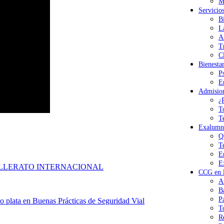
M
Servicio
B
L
A
T
Cl
Bienesta
P
E
Admisio
¿
T
T
Exalumn
Q
T
E
E
ILLERATO INTERNACIONAL
CCG en l
A
B
P
lata en Buenas Prácticas de Seguridad Vial
T
R