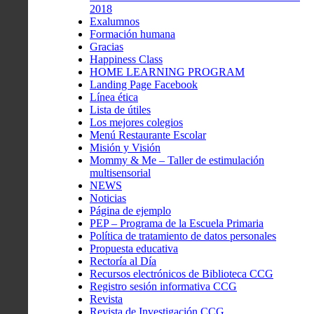
2018
Exalumnos
Formación humana
Gracias
Happiness Class
HOME LEARNING PROGRAM
Landing Page Facebook
Línea ética
Lista de útiles
Los mejores colegios
Menú Restaurante Escolar
Misión y Visión
Mommy & Me – Taller de estimulación
multisensorial
NEWS
Noticias
Página de ejemplo
PEP – Programa de la Escuela Primaria
Política de tratamiento de datos personales
Propuesta educativa
Rectoría al Día
Recursos electrónicos de Biblioteca CCG
Registro sesión informativa CCG
Revista
Revista de Investigación CCG