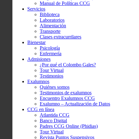
Manual de Políticas CCG
Servicios
Biblioteca
Laboratorios
Alimentación
Transporte
Clases extracurrilares
Bienestar
Psicología
Enfermería
Admisiones
¿Por qué el Colombo Gales?
Tour Virtual
Testimonios
Exalumnos
Quiénes somos
Testimonios de exalumnos
Encuentro Exalumnos CCG
Exalumno – Actualización de Datos
CCG en línea
Atlantida CCG
Banco Digital
Padres CCG Online (Phidias)
Tour Virtual
Revista Puntos Suspensivos