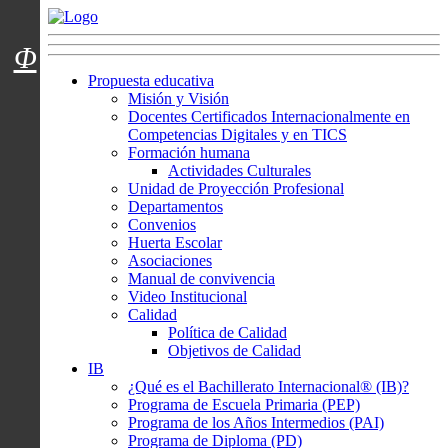
Menú usuarios
Φ
Propuesta educativa
Misión y Visión
Docentes Certificados Internacionalmente en
Competencias Digitales y en TICS
Formación humana
Actividades Culturales
Unidad de Proyección Profesional
Departamentos
Convenios
Huerta Escolar
Asociaciones
Manual de convivencia
Video Institucional
Calidad
Política de Calidad
Objetivos de Calidad
IB
¿Qué es el Bachillerato Internacional® (IB)?
Programa de Escuela Primaria (PEP)
Programa de los Años Intermedios (PAI)
Programa de Diploma (PD)