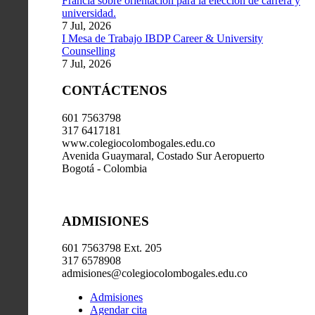
Francia sobre orientación para la elección de carrera y
universidad.
7 Jul, 2026
I Mesa de Trabajo IBDP Career & University
Counselling
7 Jul, 2026
CONTÁCTENOS
601 7563798
317 6417181
www.colegiocolombogales.edu.co
Avenida Guaymaral, Costado Sur Aeropuerto
Bogotá - Colombia
ADMISIONES
601 7563798 Ext. 205
317 6578908
admisiones@colegiocolombogales.edu.co
Admisiones
Agendar cita