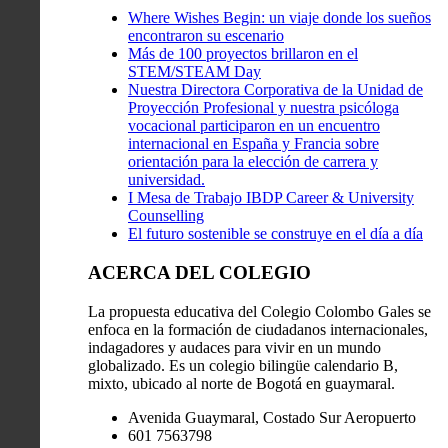
Where Wishes Begin: un viaje donde los sueños
encontraron su escenario
Más de 100 proyectos brillaron en el
STEM/STEAM Day
Nuestra Directora Corporativa de la Unidad de
Proyección Profesional y nuestra psicóloga
vocacional participaron en un encuentro
internacional en España y Francia sobre
orientación para la elección de carrera y
universidad.
I Mesa de Trabajo IBDP Career & University
Counselling
El futuro sostenible se construye en el día a día
ACERCA DEL COLEGIO
La propuesta educativa del Colegio Colombo Gales se
enfoca en la formación de ciudadanos internacionales,
indagadores y audaces para vivir en un mundo
globalizado. Es un colegio bilingüe calendario B,
mixto, ubicado al norte de Bogotá en guaymaral.
Avenida Guaymaral, Costado Sur Aeropuerto
601 7563798