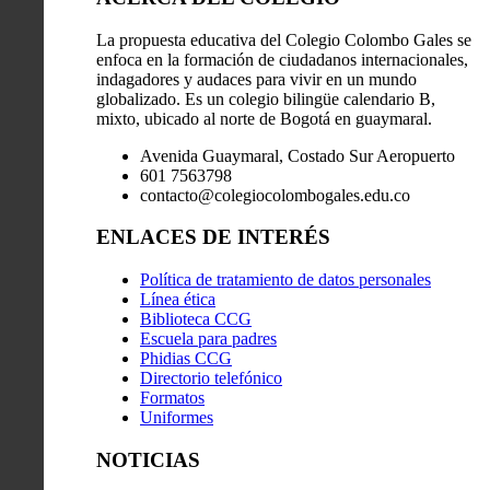
La propuesta educativa del Colegio Colombo Gales se
enfoca en la formación de ciudadanos internacionales,
indagadores y audaces para vivir en un mundo
globalizado. Es un colegio bilingüe calendario B,
mixto, ubicado al norte de Bogotá en guaymaral.
Avenida Guaymaral, Costado Sur Aeropuerto
601 7563798
contacto@colegiocolombogales.edu.co
ENLACES DE INTERÉS
Política de tratamiento de datos personales
Línea ética
Biblioteca CCG
Escuela para padres
Phidias CCG
Directorio telefónico
Formatos
Uniformes
NOTICIAS