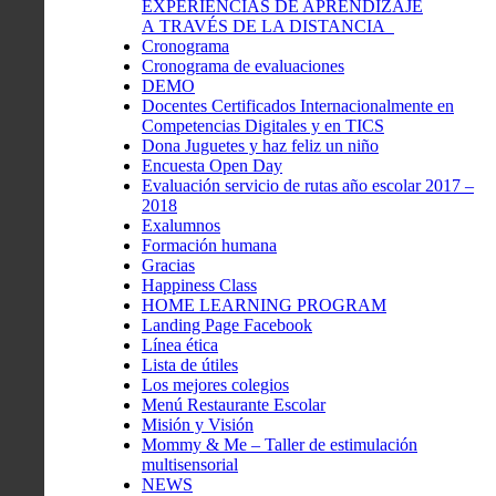
EXPERIENCIAS DE APRENDIZAJE
A TRAVÉS DE LA DISTANCIA
Cronograma
Cronograma de evaluaciones
DEMO
Docentes Certificados Internacionalmente en
Competencias Digitales y en TICS
Dona Juguetes y haz feliz un niño
Encuesta Open Day
Evaluación servicio de rutas año escolar 2017 –
2018
Exalumnos
Formación humana
Gracias
Happiness Class
HOME LEARNING PROGRAM
Landing Page Facebook
Línea ética
Lista de útiles
Los mejores colegios
Menú Restaurante Escolar
Misión y Visión
Mommy & Me – Taller de estimulación
multisensorial
NEWS