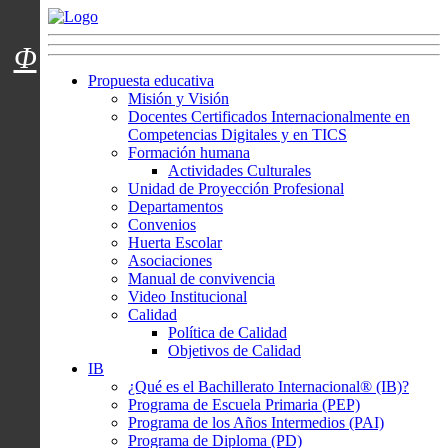
Menú usuarios
Φ
Propuesta educativa
Misión y Visión
Docentes Certificados Internacionalmente en
Competencias Digitales y en TICS
Formación humana
Actividades Culturales
Unidad de Proyección Profesional
Departamentos
Convenios
Huerta Escolar
Asociaciones
Manual de convivencia
Video Institucional
Calidad
Política de Calidad
Objetivos de Calidad
IB
¿Qué es el Bachillerato Internacional® (IB)?
Programa de Escuela Primaria (PEP)
Programa de los Años Intermedios (PAI)
Programa de Diploma (PD)