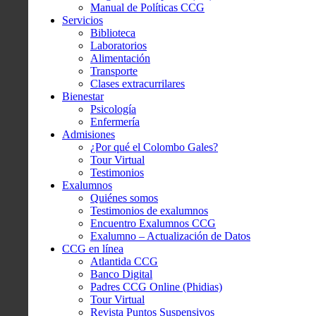
Manual de Políticas CCG
Servicios
Biblioteca
Laboratorios
Alimentación
Transporte
Clases extracurrilares
Bienestar
Psicología
Enfermería
Admisiones
¿Por qué el Colombo Gales?
Tour Virtual
Testimonios
Exalumnos
Quiénes somos
Testimonios de exalumnos
Encuentro Exalumnos CCG
Exalumno – Actualización de Datos
CCG en línea
Atlantida CCG
Banco Digital
Padres CCG Online (Phidias)
Tour Virtual
Revista Puntos Suspensivos