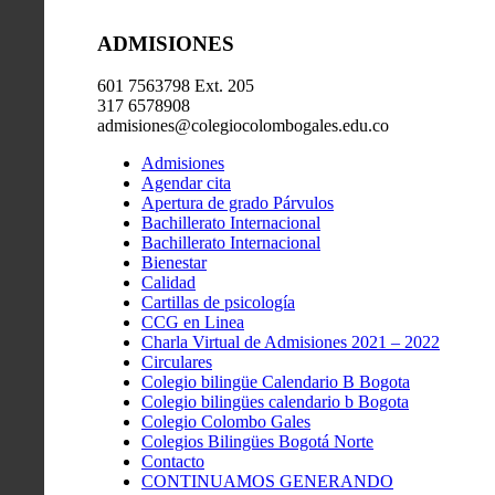
ADMISIONES
601 7563798 Ext. 205
317 6578908
admisiones@colegiocolombogales.edu.co
Admisiones
Agendar cita
Apertura de grado Párvulos
Bachillerato Internacional
Bachillerato Internacional
Bienestar
Calidad
Cartillas de psicología
CCG en Linea
Charla Virtual de Admisiones 2021 – 2022
Circulares
Colegio bilingüe Calendario B Bogota
Colegio bilingües calendario b Bogota
Colegio Colombo Gales
Colegios Bilingües Bogotá Norte
Contacto
CONTINUAMOS GENERANDO