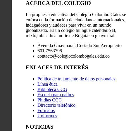
ACERCA DEL COLEGIO
La propuesta educativa del Colegio Colombo Gales se
enfoca en la formación de ciudadanos internacionales,
indagadores y audaces para vivir en un mundo
globalizado. Es un colegio bilingüe calendario B,
mixto, ubicado al norte de Bogotá en guaymaral.
Avenida Guaymaral, Costado Sur Aeropuerto
601 7563798
contacto@colegiocolombogales.edu.co
ENLACES DE INTERÉS
Política de tratamiento de datos personales
Línea ética
Biblioteca CCG
Escuela para padres
Phidias CCG
Directorio telefónico
Formatos
Uniformes
NOTICIAS