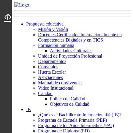
Menú usuarios
Φ
Propuesta educativa
Misión y Visión
Docentes Certificados Internacionalmente en
Competencias Digitales y en TICS
Formación humana
Actividades Culturales
Unidad de Proyección Profesional
Departamentos
Convenios
Huerta Escolar
Asociaciones
Manual de convivencia
Video Institucional
Calidad
Política de Calidad
Objetivos de Calidad
IB
¿Qué es el Bachillerato Internacional® (IB)?
Programa de Escuela Primaria (PEP)
Programa de los Años Intermedios (PAI)
Programa de Diploma (PD)