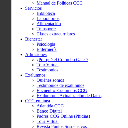
Manual de Políticas CCG
Servicios
Biblioteca
Laboratorios
Alimentación
Transporte
Clases extracurrilares
Bienestar
Psicología
Enfermería
Admisiones
¿Por qué el Colombo Gales?
Tour Virtual
Testimonios
Exalumnos
Quiénes somos
Testimonios de exalumnos
Encuentro Exalumnos CCG
Exalumno – Actualización de Datos
CCG en línea
Atlantida CCG
Banco Digital
Padres CCG Online (Phidias)
Tour Virtual
Revista Puntos Suspensivos