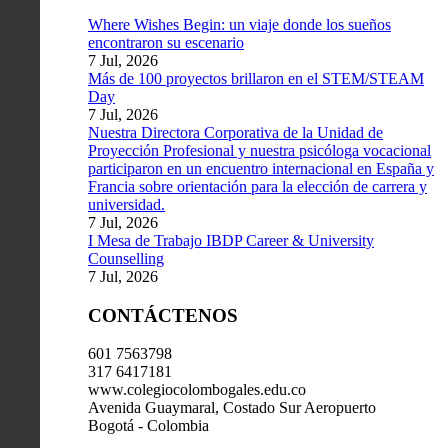
Where Wishes Begin: un viaje donde los sueños
encontraron su escenario
7 Jul, 2026
Más de 100 proyectos brillaron en el STEM/STEAM
Day
7 Jul, 2026
Nuestra Directora Corporativa de la Unidad de
Proyección Profesional y nuestra psicóloga vocacional
participaron en un encuentro internacional en España y
Francia sobre orientación para la elección de carrera y
universidad.
7 Jul, 2026
I Mesa de Trabajo IBDP Career & University
Counselling
7 Jul, 2026
CONTÁCTENOS
601 7563798
317 6417181
www.colegiocolombogales.edu.co
Avenida Guaymaral, Costado Sur Aeropuerto
Bogotá - Colombia