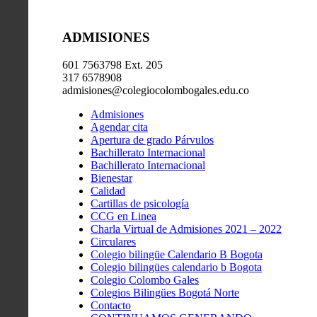
ADMISIONES
601 7563798 Ext. 205
317 6578908
admisiones@colegiocolombogales.edu.co
Admisiones
Agendar cita
Apertura de grado Párvulos
Bachillerato Internacional
Bachillerato Internacional
Bienestar
Calidad
Cartillas de psicología
CCG en Linea
Charla Virtual de Admisiones 2021 – 2022
Circulares
Colegio bilingüe Calendario B Bogota
Colegio bilingües calendario b Bogota
Colegio Colombo Gales
Colegios Bilingües Bogotá Norte
Contacto