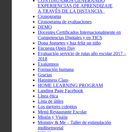
CONTINUAMOS GENERANDO
EXPERIENCIAS DE APRENDIZAJE
A TRAVÉS DE LA DISTANCIA
Cronograma
Cronograma de evaluaciones
DEMO
Docentes Certificados Internacionalmente en
Competencias Digitales y en TICS
Dona Juguetes y haz feliz un niño
Encuesta Open Day
Evaluación servicio de rutas año escolar 2017 –
2018
Exalumnos
Formación humana
Gracias
Happiness Class
HOME LEARNING PROGRAM
Landing Page Facebook
Línea ética
Lista de útiles
Los mejores colegios
Menú Restaurante Escolar
Misión y Visión
Mommy & Me – Taller de estimulación
multisensorial