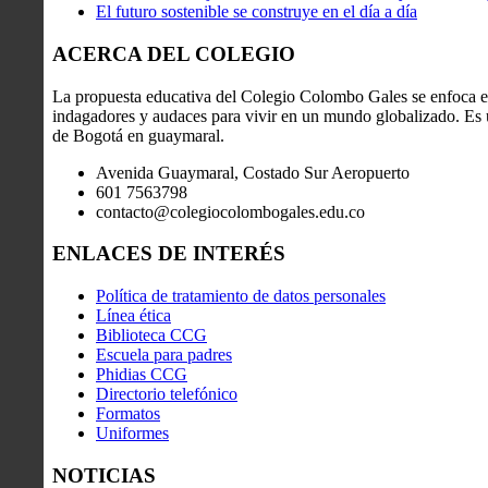
El futuro sostenible se construye en el día a día
ACERCA DEL COLEGIO
La propuesta educativa del Colegio Colombo Gales se enfoca en
indagadores y audaces para vivir en un mundo globalizado. Es u
de Bogotá en guaymaral.
Avenida Guaymaral, Costado Sur Aeropuerto
601 7563798
contacto@colegiocolombogales.edu.co
ENLACES DE INTERÉS
Política de tratamiento de datos personales
Línea ética
Biblioteca CCG
Escuela para padres
Phidias CCG
Directorio telefónico
Formatos
Uniformes
NOTICIAS