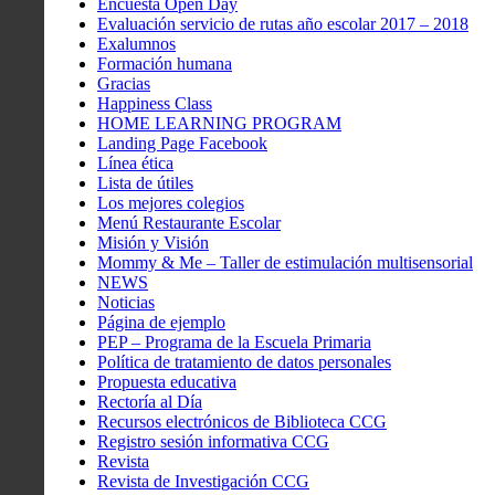
Encuesta Open Day
Evaluación servicio de rutas año escolar 2017 – 2018
Exalumnos
Formación humana
Gracias
Happiness Class
HOME LEARNING PROGRAM
Landing Page Facebook
Línea ética
Lista de útiles
Los mejores colegios
Menú Restaurante Escolar
Misión y Visión
Mommy & Me – Taller de estimulación multisensorial
NEWS
Noticias
Página de ejemplo
PEP – Programa de la Escuela Primaria
Política de tratamiento de datos personales
Propuesta educativa
Rectoría al Día
Recursos electrónicos de Biblioteca CCG
Registro sesión informativa CCG
Revista
Revista de Investigación CCG