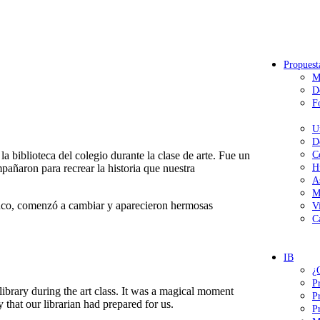
Propuest
M
D
F
U
D
la biblioteca del colegio durante la clase de arte. Fue un
C
ñaron para recrear la historia que nuestra
H
A
M
lanco, comenzó a cambiar y aparecieron hermosas
V
C
IB
¿
P
 library during the art class. It was a magical moment
P
 that our librarian had prepared for us.
P