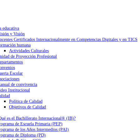
a educativa
isión y Visión
ocentes Certificados Internacionalmente en Competencias Digitales y en TICS
ormación humana
Actividades Culturales
nidad de Proyección Profesional
epartamentos
onvenios
uerta Escolar
sociaciones
anual de convivencia
ideo Institucional
alidad
Política de Calidad
Objetivos de Calidad
Qué es el Bachillerato Internacional® (IB)?
rograma de Escuela Primaria (PEP)
rograma de los Años Intermedios (PAI)
rograma de Diploma (PD)