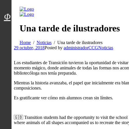
Menú usuarios
Φ
Una tarde de ilustradores
Home
Noticias
Una tarde de ilustradores
29 octubre, 2018
Posted by
administradorCCG
Noticias
Los estudiantes de Transición tuvieron la oportunidad de visitar 
momento mágico, donde animales de todas las formas nos acompa
bibliotecóloga nos tenía preparada.
Mientras la historia avanzaba, el papel que inicialmente era b
composiciones.
Es gratificante ver cómo mis alumnos crean sin límites.
🇬🇧 Transition students had the opportunity to visit the school
where animals of all shapes accompanied us to recreate the story