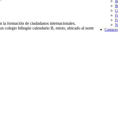
R
B
C
F
F
 la formación de ciudadanos internacionales,
N
n colegio bilingüe calendario B, mixto, ubicado al norte
Contacto