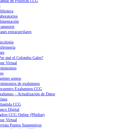
anual de Políticas CCG
s
iblioteca
aboratorios
limentación
ransporte
ases extracurrilares
r
sicología
nfermería
nes
Por qué el Colombo Gales?
our Virtual
estimonios
os
uiénes somos
estimonios de exalumnos
ncuentro Exalumnos CCG
xalumno – Actualización de Datos
ínea
tlantida CCG
anco Digital
adres CCG Online (Phidias)
our Virtual
evista Puntos Suspensivos