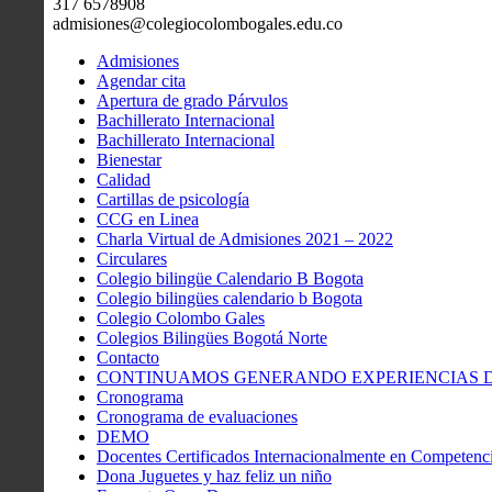
317 6578908
admisiones@colegiocolombogales.edu.co
Admisiones
Agendar cita
Apertura de grado Párvulos
Bachillerato Internacional
Bachillerato Internacional
Bienestar
Calidad
Cartillas de psicología
CCG en Linea
Charla Virtual de Admisiones 2021 – 2022
Circulares
Colegio bilingüe Calendario B Bogota
Colegio bilingües calendario b Bogota
Colegio Colombo Gales
Colegios Bilingües Bogotá Norte
Contacto
CONTINUAMOS GENERANDO EXPERIENCIAS DE
Cronograma
Cronograma de evaluaciones
DEMO
Docentes Certificados Internacionalmente en Competenci
Dona Juguetes y haz feliz un niño