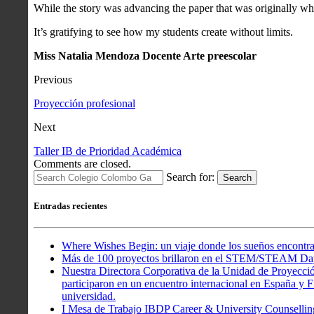
While the story was advancing the paper that was originally wh
It’s gratifying to see how my students create without limits.
Miss Natalia Mendoza Docente Arte preescolar
Previous
Proyección profesional
Next
Taller IB de Prioridad Académica
Comments are closed.
Search for:
Search
Entradas recientes
Where Wishes Begin: un viaje donde los sueños encontra
Más de 100 proyectos brillaron en el STEM/STEAM Da
Nuestra Directora Corporativa de la Unidad de Proyecció
participaron en un encuentro internacional en España y Fr
universidad.
I Mesa de Trabajo IBDP Career & University Counsellin