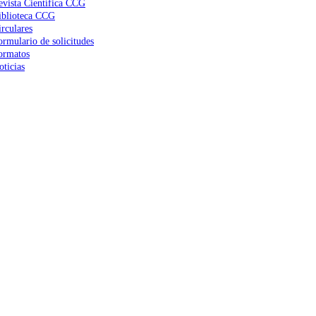
evista Científica CCG
iblioteca CCG
irculares
ormulario de solicitudes
ormatos
oticias