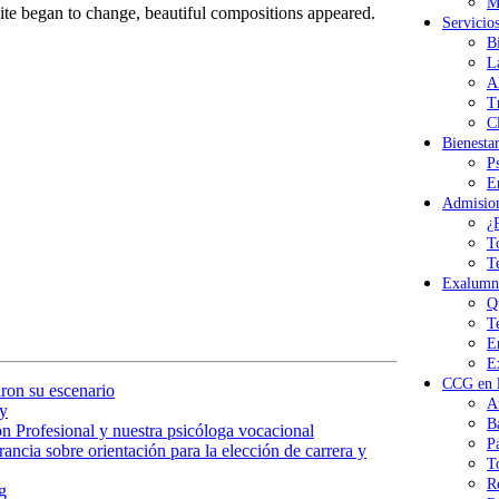
M
ite began to change, beautiful compositions appeared.
Servicio
B
L
A
T
Cl
Bienesta
P
E
Admisio
¿
T
T
Exalumn
Q
T
E
E
CCG en l
ron su escenario
A
y
B
n Profesional y nuestra psicóloga vocacional
P
ancia sobre orientación para la elección de carrera y
T
R
g