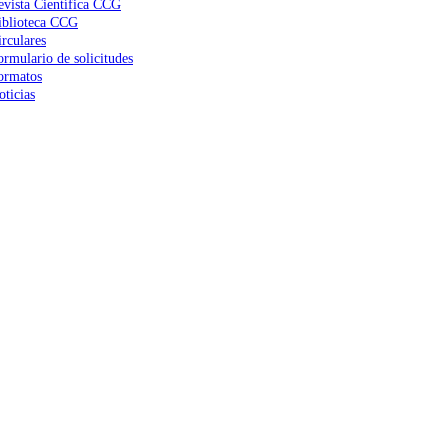
evista Científica CCG
iblioteca CCG
irculares
ormulario de solicitudes
ormatos
oticias