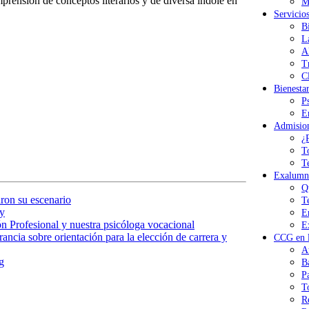
mprensión de conceptos literarios y de diversa índole en
M
Servicio
B
L
A
T
Cl
Bienesta
P
E
Admisio
¿
T
T
Exalumn
Q
ron su escenario
T
y
E
n Profesional y nuestra psicóloga vocacional
E
ancia sobre orientación para la elección de carrera y
CCG en l
A
g
B
P
T
R