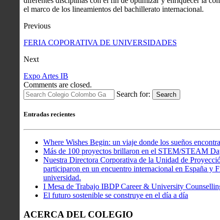
diferentes disciplinas con el fin de optimizar y enriquecer la co
el marco de los lineamientos del bachillerato internacional.
Previous
FERIA COPORATIVA DE UNIVERSIDADES
Next
Expo Artes IB
Comments are closed.
Search for:
Search
Entradas recientes
Where Wishes Begin: un viaje donde los sueños encontra
Más de 100 proyectos brillaron en el STEM/STEAM Da
Nuestra Directora Corporativa de la Unidad de Proyecció
participaron en un encuentro internacional en España y Fr
universidad.
I Mesa de Trabajo IBDP Career & University Counsellin
El futuro sostenible se construye en el día a día
ACERCA DEL COLEGIO