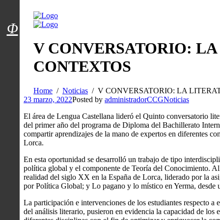
Menú usuarios
Φ
V CONVERSATORIO: LA
CONTEXTOS
Home
Noticias
V CONVERSATORIO: LA LITER
23 marzo, 2022
Posted by
administradorCCG
Noticias
El área de Lengua Castellana lideró el Quinto conversatorio liter
del primer año del programa de Diploma del Bachillerato Internac
compartir aprendizajes de la mano de expertos en diferentes co
Lorca.
En esta oportunidad se desarrolló un trabajo de tipo interdisciplin
política global y el componente de Teoría del Conocimiento. All
realidad del siglo XX en la España de Lorca, liderado por la as
por Política Global; y Lo pagano y lo místico en Yerma, desde un
La participación e intervenciones de los estudiantes respecto a
del análisis literario, pusieron en evidencia la capacidad de los 