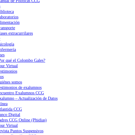
anual de Políticas CCG
s
iblioteca
aboratorios
limentación
ransporte
ases extracurrilares
r
sicología
nfermería
nes
Por qué el Colombo Gales?
our Virtual
estimonios
os
uiénes somos
estimonios de exalumnos
ncuentro Exalumnos CCG
xalumno – Actualización de Datos
ínea
tlantida CCG
anco Digital
adres CCG Online (Phidias)
our Virtual
evista Puntos Suspensivos