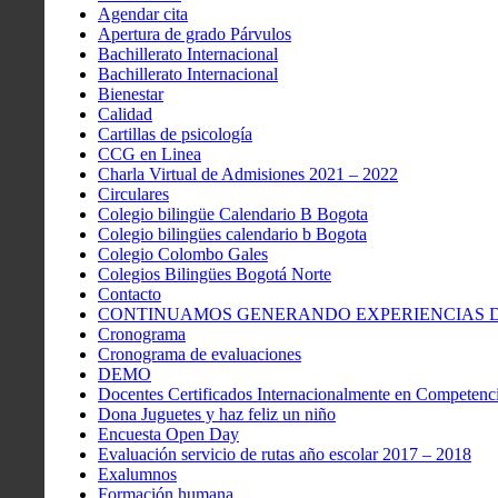
Agendar cita
Apertura de grado Párvulos
Bachillerato Internacional
Bachillerato Internacional
Bienestar
Calidad
Cartillas de psicología
CCG en Linea
Charla Virtual de Admisiones 2021 – 2022
Circulares
Colegio bilingüe Calendario B Bogota
Colegio bilingües calendario b Bogota
Colegio Colombo Gales
Colegios Bilingües Bogotá Norte
Contacto
CONTINUAMOS GENERANDO EXPERIENCIAS DE
Cronograma
Cronograma de evaluaciones
DEMO
Docentes Certificados Internacionalmente en Competenci
Dona Juguetes y haz feliz un niño
Encuesta Open Day
Evaluación servicio de rutas año escolar 2017 – 2018
Exalumnos
Formación humana