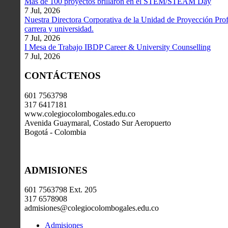
Más de 100 proyectos brillaron en el STEM/STEAM Day
7 Jul, 2026
Nuestra Directora Corporativa de la Unidad de Proyección Profe
carrera y universidad.
7 Jul, 2026
I Mesa de Trabajo IBDP Career & University Counselling
7 Jul, 2026
CONTÁCTENOS
601 7563798
317 6417181
www.colegiocolombogales.edu.co
Avenida Guaymaral, Costado Sur Aeropuerto
Bogotá - Colombia
ADMISIONES
601 7563798 Ext. 205
317 6578908
admisiones@colegiocolombogales.edu.co
Admisiones