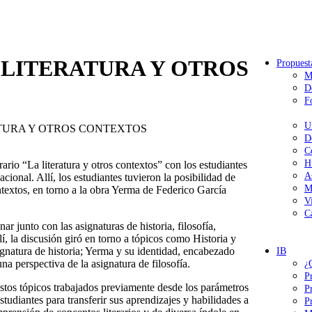
 LITERATURA Y OTROS
Propuest
M
D
F
U
ATURA Y OTROS CONTEXTOS
D
C
H
ario “La literatura y otros contextos” con los estudiantes
A
ional. Allí, los estudiantes tuvieron la posibilidad de
M
ntextos, en torno a la obra Yerma de Federico García
V
C
ar junto con las asignaturas de historia, filosofía,
í, la discusión giró en torno a tópicos como Historia y
ignatura de historia; Yerma y su identidad, encabezado
IB
a perspectiva de la asignatura de filosofía.
¿
P
 estos tópicos trabajados previamente desde los parámetros
P
estudiantes para transferir sus aprendizajes y habilidades a
P