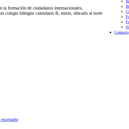
R
B
 la formación de ciudadanos internacionales,
C
n colegio bilingüe calendario B, mixto, ubicado al norte
F
F
N
Contacto
 escenario