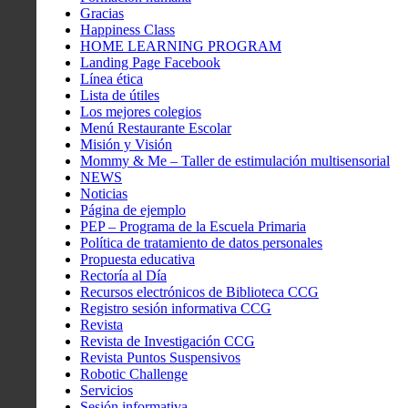
Gracias
Happiness Class
HOME LEARNING PROGRAM
Landing Page Facebook
Línea ética
Lista de útiles
Los mejores colegios
Menú Restaurante Escolar
Misión y Visión
Mommy & Me – Taller de estimulación multisensorial
NEWS
Noticias
Página de ejemplo
PEP – Programa de la Escuela Primaria
Política de tratamiento de datos personales
Propuesta educativa
Rectoría al Día
Recursos electrónicos de Biblioteca CCG
Registro sesión informativa CCG
Revista
Revista de Investigación CCG
Revista Puntos Suspensivos
Robotic Challenge
Servicios
Sesión informativa