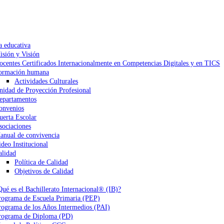
a educativa
isión y Visión
ocentes Certificados Internacionalmente en Competencias Digitales y en TICS
ormación humana
Actividades Culturales
nidad de Proyección Profesional
epartamentos
onvenios
uerta Escolar
sociaciones
anual de convivencia
ideo Institucional
alidad
Política de Calidad
Objetivos de Calidad
Qué es el Bachillerato Internacional® (IB)?
rograma de Escuela Primaria (PEP)
rograma de los Años Intermedios (PAI)
rograma de Diploma (PD)