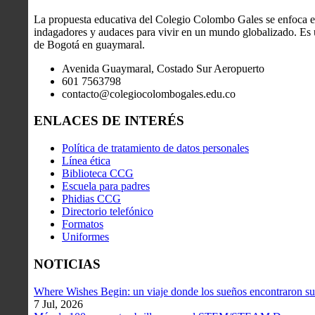
La propuesta educativa del Colegio Colombo Gales se enfoca en
indagadores y audaces para vivir en un mundo globalizado. Es u
de Bogotá en guaymaral.
Avenida Guaymaral, Costado Sur Aeropuerto
601 7563798
contacto@colegiocolombogales.edu.co
ENLACES DE INTERÉS
Política de tratamiento de datos personales
Línea ética
Biblioteca CCG
Escuela para padres
Phidias CCG
Directorio telefónico
Formatos
Uniformes
NOTICIAS
Where Wishes Begin: un viaje donde los sueños encontraron su
7 Jul, 2026