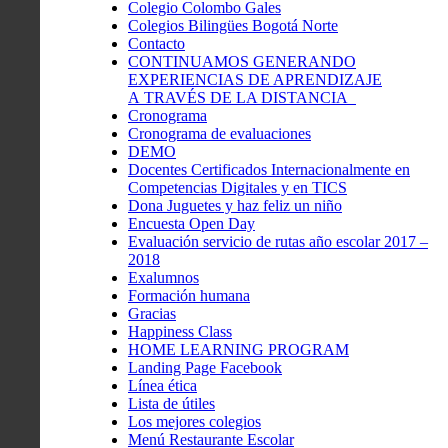
Colegio Colombo Gales
Colegios Bilingües Bogotá Norte
Contacto
CONTINUAMOS GENERANDO
EXPERIENCIAS DE APRENDIZAJE
A TRAVÉS DE LA DISTANCIA
Cronograma
Cronograma de evaluaciones
DEMO
Docentes Certificados Internacionalmente en
Competencias Digitales y en TICS
Dona Juguetes y haz feliz un niño
Encuesta Open Day
Evaluación servicio de rutas año escolar 2017 –
2018
Exalumnos
Formación humana
Gracias
Happiness Class
HOME LEARNING PROGRAM
Landing Page Facebook
Línea ética
Lista de útiles
Los mejores colegios
Menú Restaurante Escolar