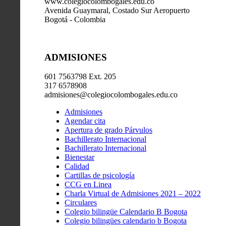
www.colegiocolombogales.edu.co
Avenida Guaymaral, Costado Sur Aeropuerto
Bogotá - Colombia
ADMISIONES
601 7563798 Ext. 205
317 6578908
admisiones@colegiocolombogales.edu.co
Admisiones
Agendar cita
Apertura de grado Párvulos
Bachillerato Internacional
Bachillerato Internacional
Bienestar
Calidad
Cartillas de psicología
CCG en Linea
Charla Virtual de Admisiones 2021 – 2022
Circulares
Colegio bilingüe Calendario B Bogota
Colegio bilingües calendario b Bogota