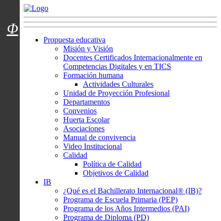
Menú usuarios
Φ
Propuesta educativa
Misión y Visión
Docentes Certificados Internacionalmente en
Competencias Digitales y en TICS
Formación humana
Actividades Culturales
Unidad de Proyección Profesional
Departamentos
Convenios
Huerta Escolar
Asociaciones
Manual de convivencia
Video Institucional
Calidad
Política de Calidad
Objetivos de Calidad
IB
¿Qué es el Bachillerato Internacional® (IB)?
Programa de Escuela Primaria (PEP)
Programa de los Años Intermedios (PAI)
Programa de Diploma (PD)