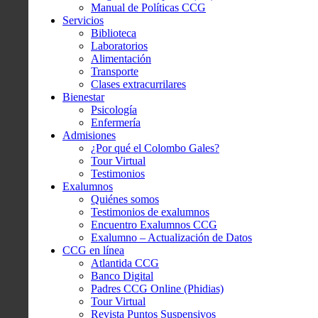
Manual de Políticas CCG
Servicios
Biblioteca
Laboratorios
Alimentación
Transporte
Clases extracurrilares
Bienestar
Psicología
Enfermería
Admisiones
¿Por qué el Colombo Gales?
Tour Virtual
Testimonios
Exalumnos
Quiénes somos
Testimonios de exalumnos
Encuentro Exalumnos CCG
Exalumno – Actualización de Datos
CCG en línea
Atlantida CCG
Banco Digital
Padres CCG Online (Phidias)
Tour Virtual
Revista Puntos Suspensivos