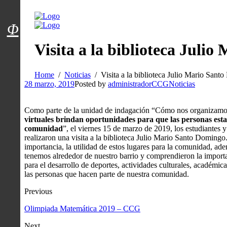
Menú usuarios
Φ
Visita a la biblioteca Juli
Home
Noticias
Visita a la biblioteca Julio Mario San
28 marzo, 2019
Posted by
administradorCCG
Noticias
Como parte de la unidad de indagación “Cómo nos organizamos”
virtuales brindan oportunidades para que las personas esta
comunidad
”, el viernes 15 de marzo de 2019, los estudiantes
realizaron una visita a
la biblioteca Julio Mario Santo Domingo
importancia, la utilidad de estos lugares para la comunidad, ad
tenemos alrededor de nuestro barrio y comprendieron la importa
para el desarrollo de deportes, actividades culturales, académic
las personas que hacen parte de nuestra comunidad.
Previous
Olimpiada Matemática 2019 – CCG
Next