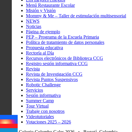
Menú Restaurante Escolar
Misión y Visión
Mommy & Me – Taller de estimulación multisensorial
NEWS
Noticias
Página de ejemplo
PEP – Programa de la Escuela Primaria
Política de tratamiento de datos personales
Propuesta educativa
Rectoría al Día
Recursos electrónicos de Biblioteca CCG
Registro sesión informativa CCG
Revista
Revista de Investigación CCG
Revista Puntos Suspensivos
Robotic Challenge
Servicios
Sesión informativa
Summer Camp
Tour Virtual
Trabaje con nosotros
Videotutoriales
Votaciones 2025 – 2026
© Colegio Colombo Gales 2026 • Bogotá, Colombia