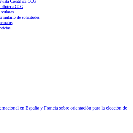
evista Científica CCG
iblioteca CCG
irculares
ormulario de solicitudes
ormatos
oticias
ernacional en España y Francia sobre orientación para la elección de