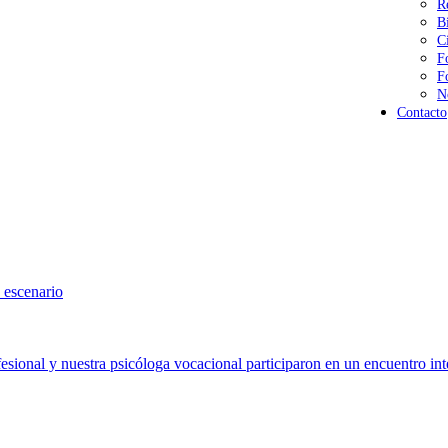
R
B
C
F
F
N
Contacto
 escenario
sional y nuestra psicóloga vocacional participaron en un encuentro int