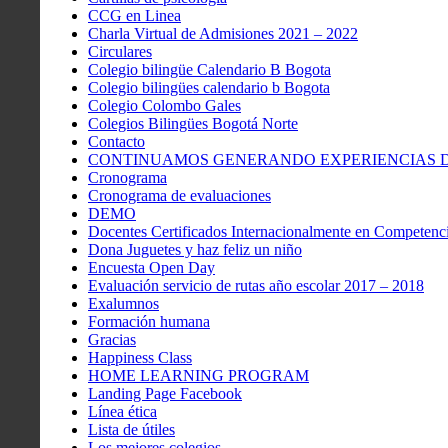
CCG en Linea
Charla Virtual de Admisiones 2021 – 2022
Circulares
Colegio bilingüe Calendario B Bogota
Colegio bilingües calendario b Bogota
Colegio Colombo Gales
Colegios Bilingües Bogotá Norte
Contacto
CONTINUAMOS GENERANDO EXPERIENCIAS DE
Cronograma
Cronograma de evaluaciones
DEMO
Docentes Certificados Internacionalmente en Competenci
Dona Juguetes y haz feliz un niño
Encuesta Open Day
Evaluación servicio de rutas año escolar 2017 – 2018
Exalumnos
Formación humana
Gracias
Happiness Class
HOME LEARNING PROGRAM
Landing Page Facebook
Línea ética
Lista de útiles
Los mejores colegios