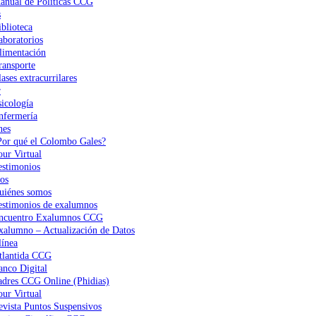
anual de Políticas CCG
s
iblioteca
aboratorios
limentación
ransporte
ases extracurrilares
r
sicología
nfermería
nes
Por qué el Colombo Gales?
our Virtual
estimonios
os
uiénes somos
estimonios de exalumnos
ncuentro Exalumnos CCG
xalumno – Actualización de Datos
ínea
tlantida CCG
anco Digital
adres CCG Online (Phidias)
our Virtual
evista Puntos Suspensivos