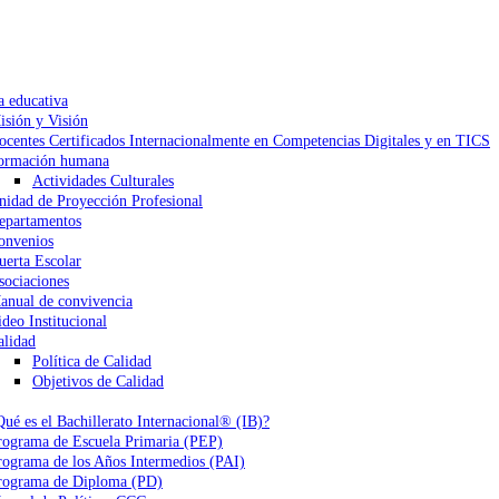
a educativa
isión y Visión
ocentes Certificados Internacionalmente en Competencias Digitales y en TICS
ormación humana
Actividades Culturales
nidad de Proyección Profesional
epartamentos
onvenios
uerta Escolar
sociaciones
anual de convivencia
ideo Institucional
alidad
Política de Calidad
Objetivos de Calidad
Qué es el Bachillerato Internacional® (IB)?
rograma de Escuela Primaria (PEP)
rograma de los Años Intermedios (PAI)
rograma de Diploma (PD)