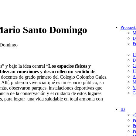
o Mario Santo Domingo
Propuest
M
D
F
to Domingo
U
D
 y bajo la idea central “
Los espacios físicos y
C
blezcan conexiones y desarrollen un sentido de
H
 y docentes de grado primero del Colegio Colombo Gales,
A
.
Allí, pudieron vivenciar qué es un espacio público, su
M
emás,
observaron parques, instalaciones deportivas
que
V
ncia de la conservación y el cuidado de estos lugares
C
as, para lograr una vida saludable en total armonía con
IB
¿
P
P
P