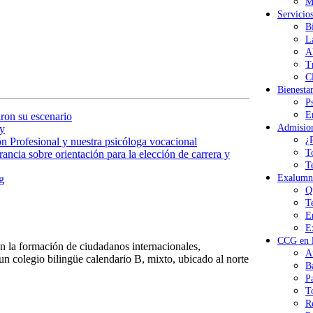
M
Servicio
B
L
A
T
Cl
Bienesta
P
E
ron su escenario
Admisio
y
¿
n Profesional y nuestra psicóloga vocacional
T
ancia sobre orientación para la elección de carrera y
T
Exalumn
g
Q
T
E
E
CCG en l
 la formación de ciudadanos internacionales,
A
n colegio bilingüe calendario B, mixto, ubicado al norte
B
P
T
R