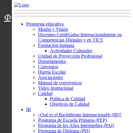
Menú usuarios
Φ
Propuesta educativa
Misión y Visión
Docentes Certificados Internacionalmente en
Competencias Digitales y en TICS
Formación humana
Actividades Culturales
Unidad de Proyección Profesional
Departamentos
Convenios
Huerta Escolar
Asociaciones
Manual de convivencia
Video Institucional
Calidad
Política de Calidad
Objetivos de Calidad
IB
¿Qué es el Bachillerato Internacional® (IB)?
Programa de Escuela Primaria (PEP)
Programa de los Años Intermedios (PAI)
Programa de Diploma (PD)