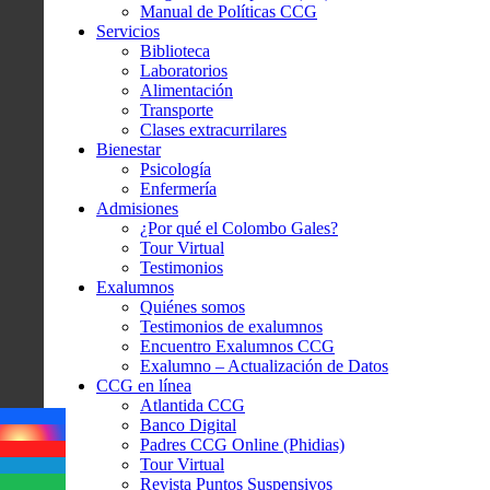
Manual de Políticas CCG
Servicios
Biblioteca
Laboratorios
Alimentación
Transporte
Clases extracurrilares
Bienestar
Psicología
Enfermería
Admisiones
¿Por qué el Colombo Gales?
Tour Virtual
Testimonios
Exalumnos
Quiénes somos
Testimonios de exalumnos
Encuentro Exalumnos CCG
Exalumno – Actualización de Datos
CCG en línea
Atlantida CCG
Banco Digital
Padres CCG Online (Phidias)
Tour Virtual
Revista Puntos Suspensivos