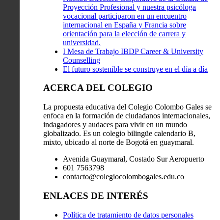
Proyección Profesional y nuestra psicóloga
vocacional participaron en un encuentro
internacional en España y Francia sobre
orientación para la elección de carrera y
universidad.
I Mesa de Trabajo IBDP Career & University
Counselling
El futuro sostenible se construye en el día a día
ACERCA DEL COLEGIO
La propuesta educativa del Colegio Colombo Gales se
enfoca en la formación de ciudadanos internacionales,
indagadores y audaces para vivir en un mundo
globalizado. Es un colegio bilingüe calendario B,
mixto, ubicado al norte de Bogotá en guaymaral.
Avenida Guaymaral, Costado Sur Aeropuerto
601 7563798
contacto@colegiocolombogales.edu.co
ENLACES DE INTERÉS
Política de tratamiento de datos personales