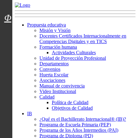
Menú usuarios
Φ
Propuesta educativa
Misión y Visión
Docentes Certificados Internacionalmente en
Competencias Digitales y en TICS
Formación humana
Actividades Culturales
Unidad de Proyección Profesional
Departamentos
Convenios
Huerta Escolar
Asociaciones
Manual de convivencia
Video Institucional
Calidad
Política de Calidad
Objetivos de Calidad
IB
¿Qué es el Bachillerato Internacional® (IB)?
Programa de Escuela Primaria (PEP)
Programa de los Años Intermedios (PAI)
Programa de Diploma (PD)