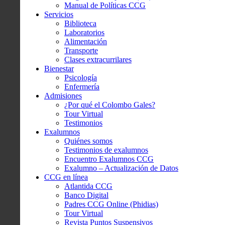
Manual de Políticas CCG
Servicios
Biblioteca
Laboratorios
Alimentación
Transporte
Clases extracurrilares
Bienestar
Psicología
Enfermería
Admisiones
¿Por qué el Colombo Gales?
Tour Virtual
Testimonios
Exalumnos
Quiénes somos
Testimonios de exalumnos
Encuentro Exalumnos CCG
Exalumno – Actualización de Datos
CCG en línea
Atlantida CCG
Banco Digital
Padres CCG Online (Phidias)
Tour Virtual
Revista Puntos Suspensivos