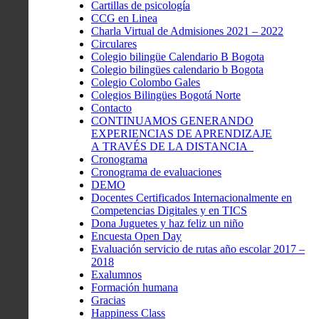
Cartillas de psicología
CCG en Linea
Charla Virtual de Admisiones 2021 – 2022
Circulares
Colegio bilingüe Calendario B Bogota
Colegio bilingües calendario b Bogota
Colegio Colombo Gales
Colegios Bilingües Bogotá Norte
Contacto
CONTINUAMOS GENERANDO
EXPERIENCIAS DE APRENDIZAJE
A TRAVÉS DE LA DISTANCIA
Cronograma
Cronograma de evaluaciones
DEMO
Docentes Certificados Internacionalmente en
Competencias Digitales y en TICS
Dona Juguetes y haz feliz un niño
Encuesta Open Day
Evaluación servicio de rutas año escolar 2017 –
2018
Exalumnos
Formación humana
Gracias
Happiness Class