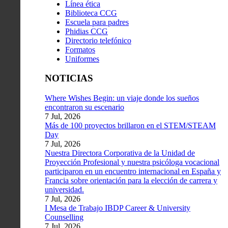
Línea ética
Biblioteca CCG
Escuela para padres
Phidias CCG
Directorio telefónico
Formatos
Uniformes
NOTICIAS
Where Wishes Begin: un viaje donde los sueños
encontraron su escenario
7 Jul, 2026
Más de 100 proyectos brillaron en el STEM/STEAM
Day
7 Jul, 2026
Nuestra Directora Corporativa de la Unidad de
Proyección Profesional y nuestra psicóloga vocacional
participaron en un encuentro internacional en España y
Francia sobre orientación para la elección de carrera y
universidad.
7 Jul, 2026
I Mesa de Trabajo IBDP Career & University
Counselling
7 Jul, 2026