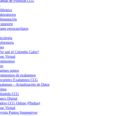
anual de Políticas CCG
s
iblioteca
aboratorios
limentación
ransporte
ases extracurrilares
r
sicología
nfermería
nes
Por qué el Colombo Gales?
our Virtual
estimonios
os
uiénes somos
estimonios de exalumnos
ncuentro Exalumnos CCG
xalumno – Actualización de Datos
ínea
tlantida CCG
anco Digital
adres CCG Online (Phidias)
our Virtual
evista Puntos Suspensivos