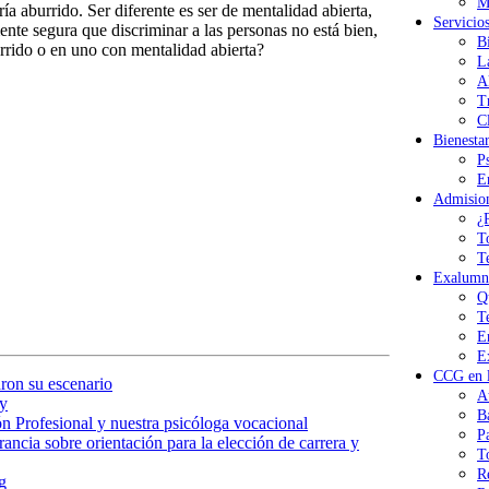
M
a aburrido. Ser diferente es ser de mentalidad abierta,
Servicio
ente segura que discriminar a las personas no está bien,
B
rrido o en uno con mentalidad abierta?
L
A
T
Cl
Bienesta
P
E
Admisio
¿
T
T
Exalumn
Q
T
E
E
CCG en l
ron su escenario
A
y
B
n Profesional y nuestra psicóloga vocacional
P
ancia sobre orientación para la elección de carrera y
T
R
g