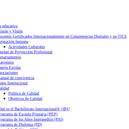
a educativa
isión y Visión
ocentes Certificados Internacionalmente en Competencias Digitales y en TICS
ormación humana
Actividades Culturales
nidad de Proyección Profesional
epartamentos
onvenios
uerta Escolar
sociaciones
anual de convivencia
ideo Institucional
alidad
Política de Calidad
Objetivos de Calidad
Qué es el Bachillerato Internacional® (IB)?
rograma de Escuela Primaria (PEP)
rograma de los Años Intermedios (PAI)
rograma de Diploma (PD)