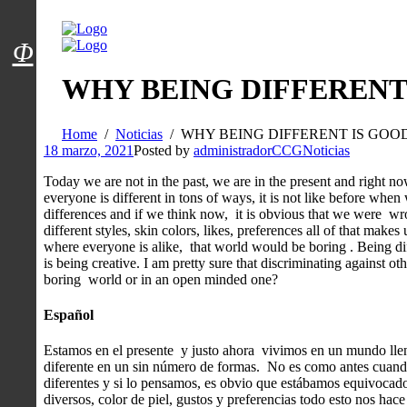
Menú usuarios
Φ
WHY BEING DIFFERENT
Home
Noticias
WHY BEING DIFFERENT IS GOO
18 marzo, 2021
Posted by
administradorCCG
Noticias
Today we are not in the past, we are in the present and right n
everyone is different in tons of ways, it is not like before whe
differences and if we think now, it is obvious that we were wro
different styles, skin colors, likes, preferences all of that mak
where everyone is alike, that world would be boring . Being dif
is being creative. I am pretty sure that discriminating against ot
boring world or in an open minded one?
Español
Estamos en el presente y justo ahora vivimos en un mundo lle
diferente en un sin número de formas. No es como antes cuando 
diferentes y si lo pensamos, es obvio que estábamos equivocados
diversos, color de piel, gustos y preferencias todo esto nos ha