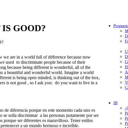
 IS GOOD?
Propuest
M
D
F
D?
U
ow we are in a world full of difference because now
D
n we used to discriminate people because of their
C
ng because being different is wonderful, all of the
H
es us a beautiful and wonderful world. Imagine a world
A
ferent is being open minded, is thinking out of the box,
M
hers is not good , so I ask you: do you want to live in a
V
C
IB
¿
no de diferencia porque en este momento cada uno es
P
se solía discriminar a las personas justamente por ser
P
 porque ser diferentes es maravilloso. Tener estilos
P
ce pertenecer a un mundo hermoso e increíble.