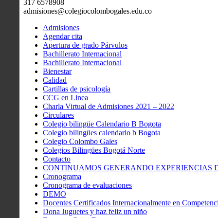
317 6578908
admisiones@colegiocolombogales.edu.co
Admisiones
Agendar cita
Apertura de grado Párvulos
Bachillerato Internacional
Bachillerato Internacional
Bienestar
Calidad
Cartillas de psicología
CCG en Linea
Charla Virtual de Admisiones 2021 – 2022
Circulares
Colegio bilingüe Calendario B Bogota
Colegio bilingües calendario b Bogota
Colegio Colombo Gales
Colegios Bilingües Bogotá Norte
Contacto
CONTINUAMOS GENERANDO EXPERIENCIAS DE
Cronograma
Cronograma de evaluaciones
DEMO
Docentes Certificados Internacionalmente en Competenci
Dona Juguetes y haz feliz un niño