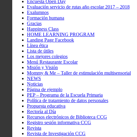
Encuesta Open Day
Evaluación servicio de rutas año escolar 2017 – 2018
Exalumnos
Formación humana
Gracias
Happiness Class
HOME LEARNING PROGRAM
Landing Page Facebook
Línea ética
Lista de útiles
Los mejores colegios
Menú Restaurante Escolar
Misión y Visión
Mommy & Me – Taller de estimulación multisensorial
NEWS
Noticias
Página de ejemplo
PEP – Programa de la Escuela Primaria
Política de tratamiento de datos personales
Propuesta educativa
Rectoría al Día
Recursos electrónicos de Biblioteca CCG
Registro sesión informativa CCG
Revista
Revista de Investigación CCG