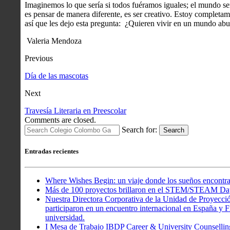
Imaginemos lo que sería si todos fuéramos iguales; el mundo serí
es pensar de manera diferente, es ser creativo. Estoy completam
así que les dejo esta pregunta: ¿Quieren vivir en un mundo abu
Valeria Mendoza
Previous
Día de las mascotas
Next
Travesía Literaria en Preescolar
Comments are closed.
Search for:
Search
Entradas recientes
Where Wishes Begin: un viaje donde los sueños encontra
Más de 100 proyectos brillaron en el STEM/STEAM Da
Nuestra Directora Corporativa de la Unidad de Proyecció
participaron en un encuentro internacional en España y Fr
universidad.
I Mesa de Trabajo IBDP Career & University Counsellin