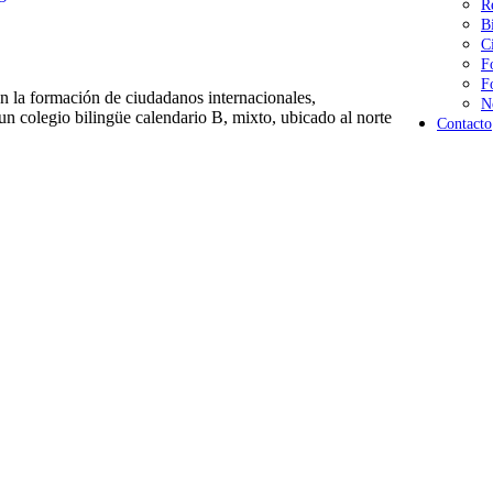
R
B
C
F
F
 la formación de ciudadanos internacionales,
N
n colegio bilingüe calendario B, mixto, ubicado al norte
Contacto