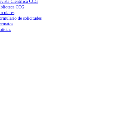
evista Científica CCG
iblioteca CCG
irculares
ormulario de solicitudes
ormatos
oticias